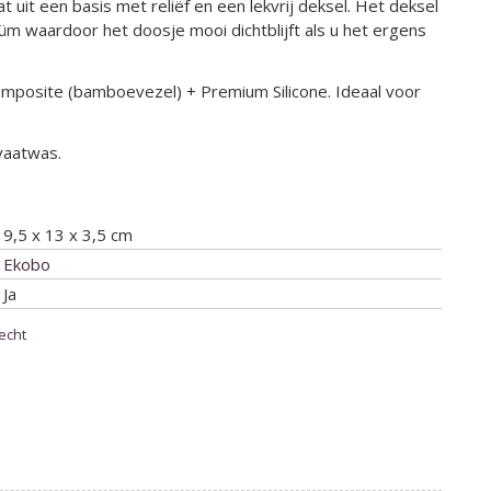
 uit een basis met reliëf en een lekvrij deksel. Het deksel
uüm waardoor het doosje mooi dichtblijft als u het ergens
omposite (bamboevezel) + Premium Silicone. Ideaal voor
vaatwas.
9,5 x 13 x 3,5 cm
Ekobo
Ja
echt