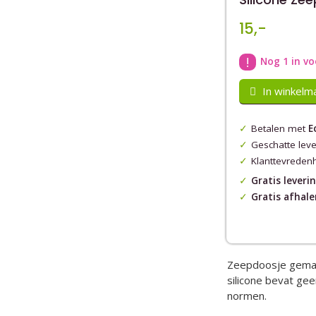
15,-
!
Nog 1 in v
In winkelm
Betalen met
E
Geschatte lev
Klanttevreden
Gratis leveri
Gratis afhale
Zeepdoosje gema
silicone bevat ge
normen.