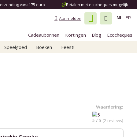
verzending vanaf 75 euro
Betalen met ecocheques mogelijk
NL
FR
Aanmelden
Cadeaubonnen
Kortingen
Blog
Ecocheques
Speelgoed
Boeken
Feest!
Waardering:
5 / 5
(2 reviews)
epbakje Smoke