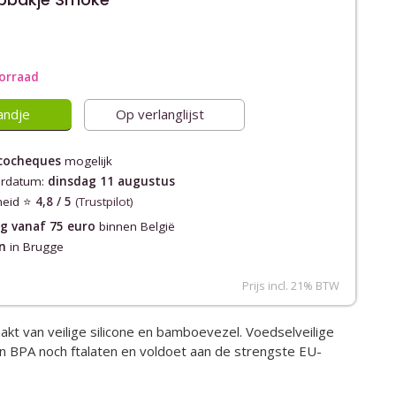
oorraad
andje
Op verlanglijst
cocheques
mogelijk
erdatum:
dinsdag 11 augustus
heid ⭐️
4,8 / 5
(Trustpilot)
ng vanaf 75 euro
binnen België
n
in Brugge
Prijs incl. 21% BTW
akt van
veilige silicone en bamboevezel. Voedselveilige
en BPA noch ftalaten en voldoet aan de strengste EU-