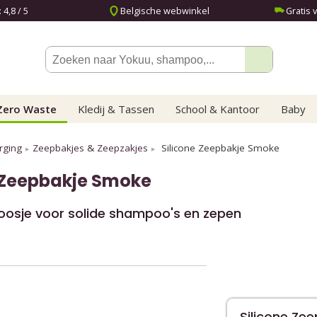
4,8 / 5
Belgische webwinkel
Gratis 
Zero Waste
Kledij & Tassen
School & Kantoor
Baby
rging
Zeepbakjes & Zeepzakjes
Silicone Zeepbakje Smoke
 Zeepbakje Smoke
doosje voor solide shampoo's en zepen
Silicone Ze