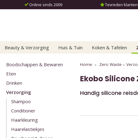
Online sinds 2009
Tevreden klanten: 
Beauty & Verzorging
Huis & Tuin
Koken & Tafelen
Boodschappen & Bewaren
Home
Zero Waste
Verzo
Eten
Ekobo
Silicone
Drinken
Verzorging
Handig silicone reis
Shampoo
Conditioner
Haarkleuring
Haarelastiekjes