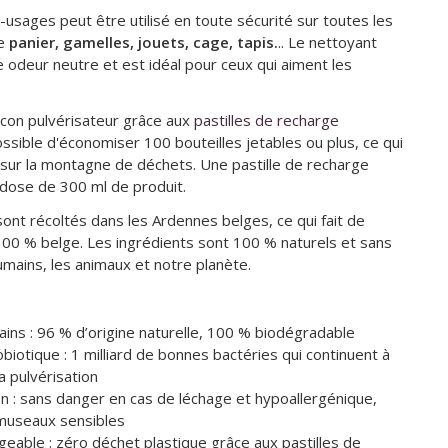
-usages peut être utilisé en toute sécurité sur toutes les
ue
panier, gamelles, jouets, cage, tapis.
.. Le nettoyant
 odeur neutre et est idéal pour ceux qui aiment les
flacon pulvérisateur grâce aux
pastilles de recharge
possible d'économiser 100 bouteilles jetables ou plus, ce qui
 sur la montagne de déchets. Une pastille de recharge
dose de 300 ml de produit.
ont récoltés dans les Ardennes belges, ce qui fait de
100 % belge. Les ingrédients sont 100 % naturels et sans
mains, les animaux et notre planète.
ains : 96 % d’origine naturelle, 100 % biodégradable
biotique : 1 milliard de bonnes bactéries qui continuent à
a pulvérisation
on : sans danger en cas de léchage et hypoallergénique,
museaux sensibles
geable : zéro déchet plastique grâce aux pastilles de