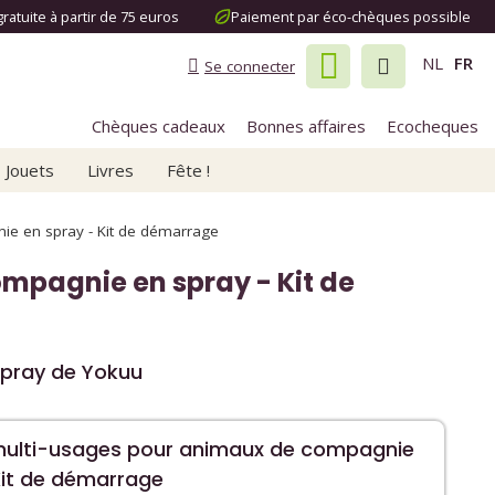
gratuite à partir de 75 euros
Paiement par éco-chèques possible
NL
FR
Se connecter
Chèques cadeaux
Bonnes affaires
Ecocheques
Jouets
Livres
Fête !
ie en spray - Kit de démarrage
mpagnie en spray - Kit de
spray de Yokuu
multi-usages pour animaux de compagnie
Kit de démarrage