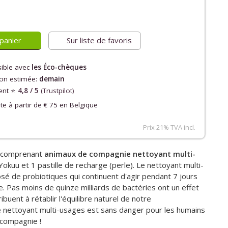
panier
Sur liste de favoris
ible avec
les Éco-chèques
son estimée:
demain
ient ⭐️
4,8 / 5
(Trustpilot)
ite à partir de € 75 en Belgique
Prix 21% TVA incl.
e comprenant
animaux de compagnie
nettoyant multi-
okuu et 1 pastille de recharge (perle). Le nettoyant multi-
é de probiotiques qui continuent d'agir pendant 7 jours
. Pas moins de quinze milliards de bactéries ont un effet
buent à rétablir l'équilibre naturel de notre
 nettoyant multi-usages est sans danger pour les humains
 compagnie !