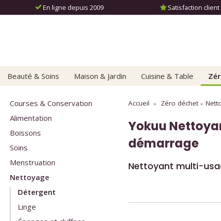
En ligne depuis 2009
Satisfaction client 
Beauté & Soins
Maison & Jardin
Cuisine & Table
Zér
Courses & Conservation
Accueil
Zéro déchet
Nett
Alimentation
Yokuu
Nettoyan
Boissons
démarrage
Soins
Menstruation
Nettoyant multi-usa
Nettoyage
Détergent
Linge