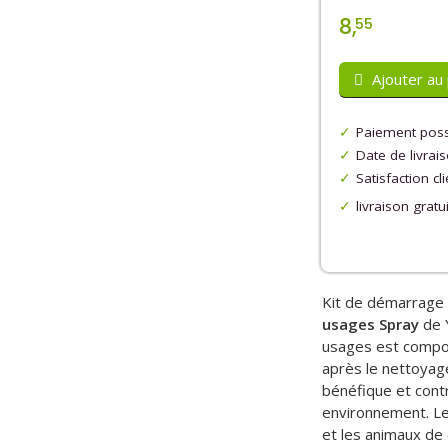
8,
55
Ajouter au 
Paiement poss
Date de livrai
Satisfaction cl
livraison gratu
Kit de démarrag
usages
Spray
de Y
usages est compos
après le nettoyage
bénéfique et contri
environnement. Le
et les animaux de