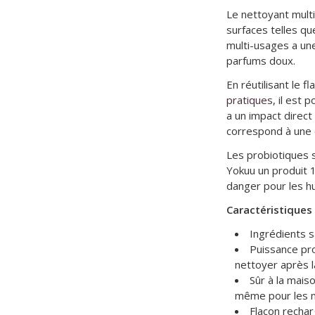
Le nettoyant multi
surfaces telles q
multi-usages a une
parfums doux.
En réutilisant le 
pratiques
, il est 
a un impact direct
correspond à une 
Les probiotiques s
Yokuu un produit 
danger pour les hu
Caractéristiques
Ingrédients s
Puissance pro
nettoyer après l
Sûr à la mais
même pour les 
Flacon rechar