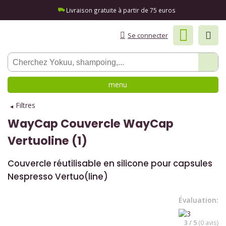
Livraison gratuite à partir de 75 euros
Se connecter
menu
Filtres
WayCap
Couvercle WayCap
Vertuoline (1)
Couvercle réutilisable en silicone pour capsules
Nespresso Vertuo(line)
Évaluation:
3 / 5
(0 avis)