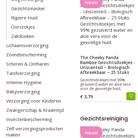
nieuw
Gezichtsmasker
Rijpere Huid
Oorstokjes
Zakdoeken
Lichaamsverzorging
Zonnebescherming
The Cheeky Panda
Bamboe Gezichtsdoekjes -
Scheren & Ontharen
Unscented – Biologisch
Afbreekbaar – 25 Stuks
Tandverzorging
Gezichtsdoekjes met 99%
Intieme Hygiëne
gezuiverd water en aloë vera
voor de gevoelige huid.
Babyverzorging
€ 3,79
Verzorging voor Kinderen
Zwangerschap & Kraamtijd
Gezichtsreiniging
Insectenbescherming
Zelf verzorgingsproducten
nieuw
maken