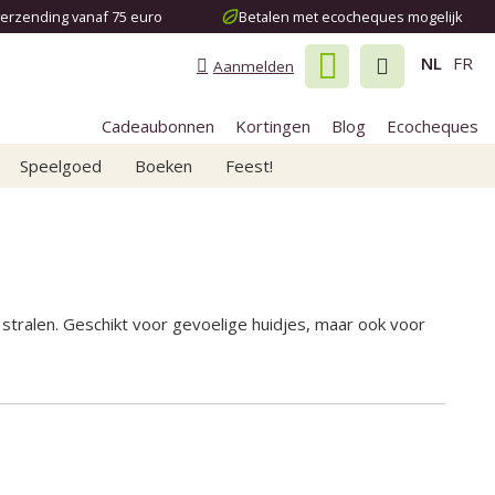
verzending vanaf 75 euro
Betalen met ecocheques mogelijk
NL
FR
Aanmelden
Cadeaubonnen
Kortingen
Blog
Ecocheques
Speelgoed
Boeken
Feest!
 stralen. Geschikt voor gevoelige huidjes, maar ook voor