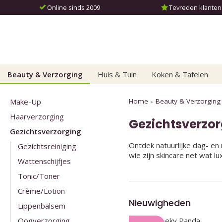
Online sinds 2009
Tevreden klanten: 
Beauty & Verzorging
Huis & Tuin
Koken & Tafelen
Make-Up
Home
Beauty & Verzorging
Haarverzorging
Gezichtsverzo
Gezichtsverzorging
Ontdek natuurlijke dag- en 
Gezichtsreiniging
wie zijn skincare net wat lu
Wattenschijfjes
Tonic/Toner
Crème/Lotion
Nieuwigheden
Lippenbalsem
Oogverzorging