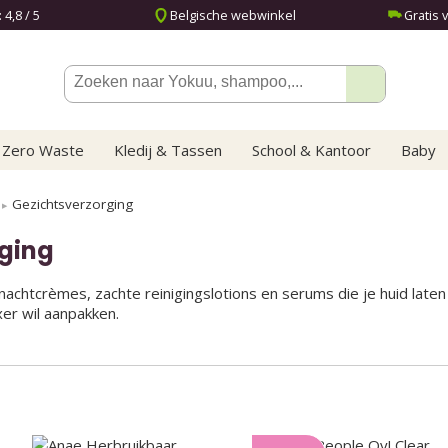
4,8 / 5
Belgische webwinkel
Gratis 
Zero Waste
Kledij & Tassen
School & Kantoor
Baby
Gezichtsverzorging
rging
nachtcrèmes, zachte reinigingslotions en serums die je huid laten
xer wil aanpakken.