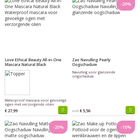
-20%
Love Ethical Beauty All-in-One
Zao Navulling Pearly
Mascara Natural Black
Oogschaduw
Navulling voor glanzende
oogschaduw
Waterproof mascara voor gevoelige
ogen met verzorgende oliën
€ 27,99
€ 5,56
6,95
-20%
-10%