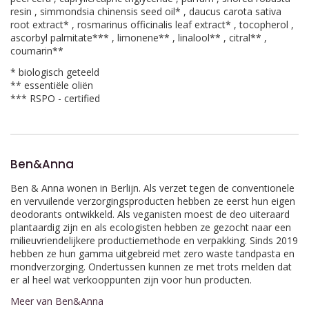
resin , simmondsia chinensis seed oil* , daucus carota sativa
root extract* , rosmarinus officinalis leaf extract* , tocopherol ,
ascorbyl palmitate*** , limonene** , linalool** , citral** ,
coumarin**
* biologisch geteeld
** essentiële oliën
*** RSPO - certified
Ben&Anna
Ben & Anna wonen in Berlijn. Als verzet tegen de conventionele
en vervuilende verzorgingsproducten hebben ze eerst hun eigen
deodorants ontwikkeld. Als veganisten moest de deo uiteraard
plantaardig zijn en als ecologisten hebben ze gezocht naar een
milieuvriendelijkere productiemethode en verpakking. Sinds 2019
hebben ze hun gamma uitgebreid met zero waste tandpasta en
mondverzorging. Ondertussen kunnen ze met trots melden dat
er al heel wat verkooppunten zijn voor hun producten.
Meer van Ben&Anna