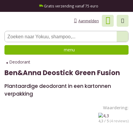
Gratis verzending vanaf 75 euro
Aanmelden
menu
Deodorant
Ben&Anna
Deostick Green Fusion
Plantaardige deodorant in een kartonnen
verpakking
Waardering:
4,3 / 5
(4 reviews)