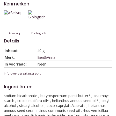
Kenmerken
Afvalvrij
Biologisch
Details
Inhoud:
40 g
Merk:
Ben&Anna
In voorraad:
Neen
Info over verzakingsrecht
Ingrediënten
sodium bicarbonate , butyrospermum parkii butter* , zea mays
starch , cocos nucifera oil* , helianthus annuus seed oil* , cetyl
alcohol , stearyl alcohol , coco-caprylate/caprate , helianthus
annuus seed cera , ricinus communis seed oil , rhus verniciflua
peel cera , caprylic/capric triglyceride , parfum , shorea robusta