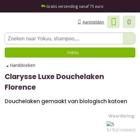
Gratis verzending vanaf 75 euro
Aanmelden
menu
Handdoeken
Clarysse
Luxe Douchelaken
Florence
Douchelaken gemaakt van biologisch katoen
Waardering:
5 / 5
(3 reviews)