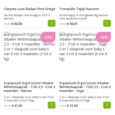
Clarysse Luxe Badjas Flore Greige
Tranquillo Tapijt Raccoon
Zachte badjas met kraag in GOTS-
Kindertapijt in hoogwaardig katoen
katoen
met wasbeermotief
€ 63,00
€ 56,01
70,00
65,90
-30%
-30%
Ergopouch ErgoCocoon Inbaker
Ergopouch ErgoCocoon Inbaker
Winterslaapzak - TOG 2,5 - 0 tot 3
Winterslaapzak - TOG 2,5 - 3 tot 6
maanden - Berries
maanden - Sage
2-in-1 slaapzak voor baby's van 0 tot
2-in-1 slaapzak voor baby's van 3 tot
3 maanden (3 tot 6 kg)
6 maanden (6 tot 8 kg)
€ 41,30
€ 41,30
59,00
59,00