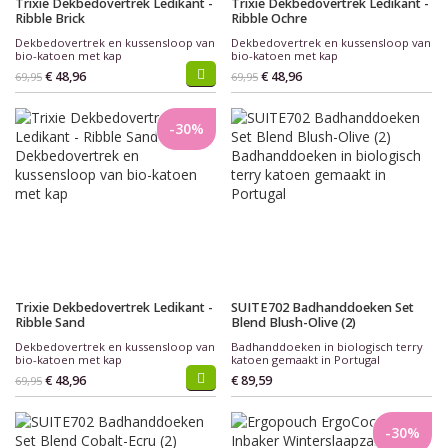
Trixie Dekbedovertrek Ledikant -
Trixie Dekbedovertrek Ledikant -
Ribble Brick
Ribble Ochre
Dekbedovertrek en kussensloop van
Dekbedovertrek en kussensloop van
bio-katoen met kap
bio-katoen met kap
€ 48,96
€ 48,96
69,95
69,95
-30%
Trixie Dekbedovertrek Ledikant -
SUITE702 Badhanddoeken Set
Ribble Sand
Blend Blush-Olive (2)
Dekbedovertrek en kussensloop van
Badhanddoeken in biologisch terry
bio-katoen met kap
katoen gemaakt in Portugal
€ 48,96
€ 89,59
69,95
-30%