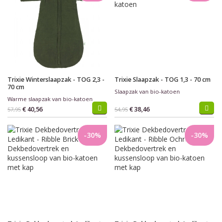
Trixie Winterslaapzak - TOG 2,3 -
Trixie Slaapzak - TOG 1,3 - 70 cm
70 cm
Slaapzak van bio-katoen
Warme slaapzak van bio-katoen
€ 40,56
€ 38,46
57,95
54,95
-30%
-30%