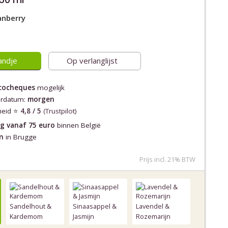
anberry
andje
Op verlanglijst
cocheques
mogelijk
erdatum:
morgen
heid ⭐️
4,8 / 5
(Trustpilot)
ng vanaf 75 euro
binnen België
n
in Brugge
Prijs incl. 21% BTW
Sandelhout &
Sinaasappel &
Lavendel &
Kardemom
Jasmijn
Rozemarijn