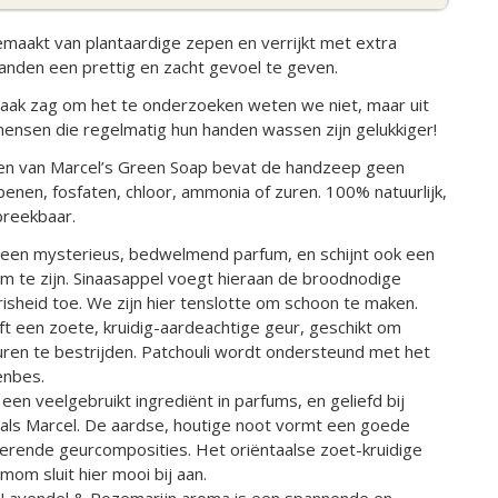
maakt van plantaardige zepen en verrijkt met extra
anden een prettig en zacht gevoel te geven.
aak zag om het te onderzoeken weten we niet, maar uit
 mensen die regelmatig hun handen wassen zijn gelukkiger!
ten van Marcel’s Green Soap bevat de handzeep geen
benen, fosfaten, chloor, ammonia of zuren. 100% natuurlijk,
breekbaar.
t een mysterieus, bedwelmend parfum, en schijnt ook een
um te zijn. Sinaasappel voegt hieraan de broodnodige
risheid toe. We zijn hier tenslotte om schoon te maken.
ft een zoete, kruidig-aardeachtige geur, geschikt om
en te bestrijden. Patchouli wordt ondersteund met het
eenbes.
 een veelgebruikt ingrediënt in parfums, en geliefd bij
als Marcel. De aardse, houtige noot vormt een goede
rerende geurcomposities. Het oriëntaalse zoet-kruidige
om sluit hier mooi bij aan.