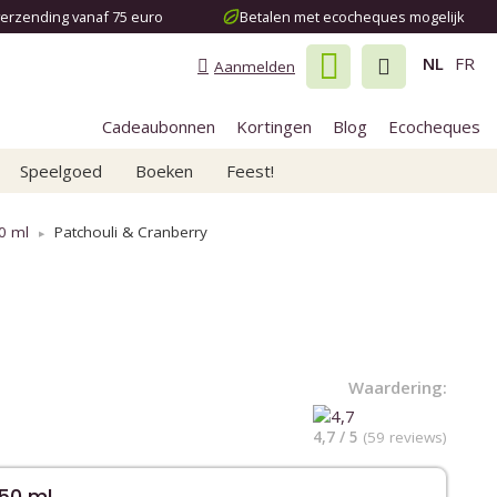
verzending vanaf 75 euro
Betalen met ecocheques mogelijk
NL
FR
Aanmelden
Cadeaubonnen
Kortingen
Blog
Ecocheques
Speelgoed
Boeken
Feest!
0 ml
Patchouli & Cranberry
Waardering:
4,7 / 5
(59 reviews)
50 ml