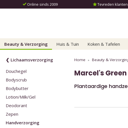
Online sinds 2009
Tevreden klanten: 
Beauty & Verzorging
Huis & Tuin
Koken & Tafelen
❮ Lichaamsverzorging
Home
Beauty & Verzorgin
Douchegel
Marcel's Green
Bodyscrub
Plantaardige handzee
Bodybutter
Lotion/Milk/Gel
Deodorant
Zepen
Handverzorging