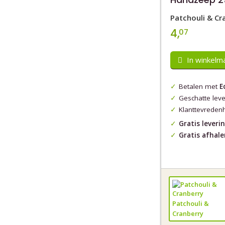
Patchouli & Cr
4,
07
In winkelm
Betalen met
E
Geschatte lev
Klanttevreden
Gratis leveri
Gratis afhale
Patchouli &
Cranberry