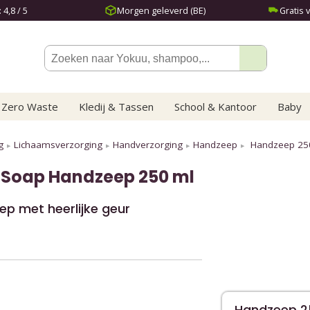
4,8 / 5
Morgen geleverd (BE)
Gratis 
Zero Waste
Kledij & Tassen
School & Kantoor
Baby
g
Lichaamsverzorging
Handverzorging
Handzeep
Handzeep 25
 Soap
Handzeep 250 ml
p met heerlijke geur
Handzeep 2