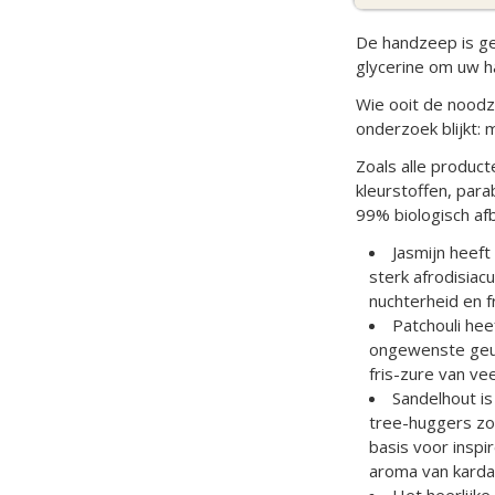
De handzeep is ge
glycerine om uw h
Wie ooit de noodz
onderzoek blijkt:
Zoals alle produc
kleurstoffen, para
99% biologisch af
Jasmijn heef
sterk afrodisiac
nuchterheid en f
Patchouli hee
ongewenste geur
fris-zure van v
Sandelhout is
tree-huggers zo
basis voor inspi
aroma van kardam