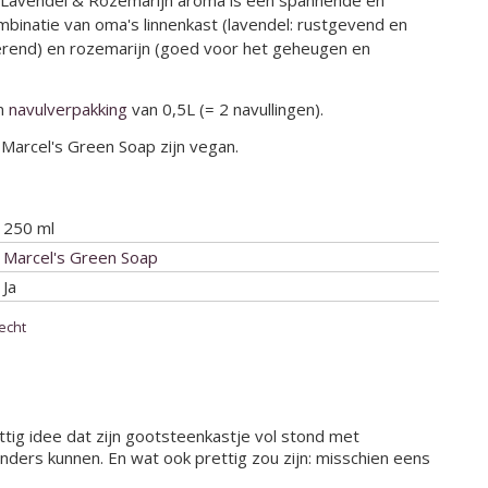
e Lavendel & Rozemarijn aroma is een spannende en
binatie van oma's linnenkast (lavendel: rustgevend en
rend) en rozemarijn (goed voor het geheugen en
in
navulverpakking
van 0,5L (= 2 navullingen).
Marcel's Green Soap zijn vegan.
250 ml
Marcel's Green Soap
Ja
echt
ttig idee dat zijn gootsteenkastje vol stond met
ders kunnen. En wat ook prettig zou zijn: misschien eens