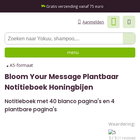
Gratis verzending vanaf 75 euro
Aanmelden
menu
A5-formaat
Bloom Your Message
Plantbaar
Notitieboek Honingbijen
Notitieboek met 40 blanco pagina's en 4
plantbare pagina's
Waardering:
5 / 5
(1 review)