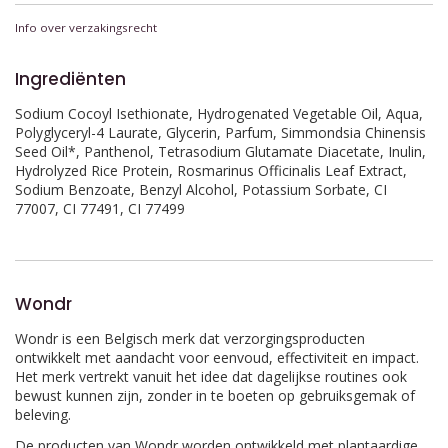
Info over verzakingsrecht
Ingrediënten
Sodium Cocoyl Isethionate, Hydrogenated Vegetable Oil, Aqua,
Polyglyceryl-4 Laurate, Glycerin, Parfum, Simmondsia Chinensis
Seed Oil*, Panthenol, Tetrasodium Glutamate Diacetate, Inulin,
Hydrolyzed Rice Protein, Rosmarinus Officinalis Leaf Extract,
Sodium Benzoate, Benzyl Alcohol, Potassium Sorbate, CI
77007, CI 77491, CI 77499
Wondr
Wondr
is een Belgisch merk dat verzorgingsproducten
ontwikkelt met aandacht voor eenvoud, effectiviteit en impact.
Het merk vertrekt vanuit het idee dat dagelijkse routines ook
bewust kunnen zijn, zonder in te boeten op gebruiksgemak of
beleving.
De producten van Wondr worden ontwikkeld met plantaardige