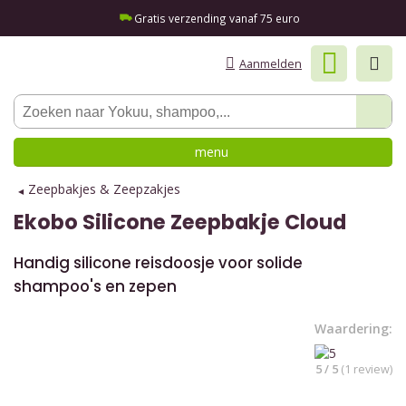
Gratis verzending vanaf 75 euro
Aanmelden
menu
Zeepbakjes & Zeepzakjes
Ekobo
Silicone Zeepbakje Cloud
Handig silicone reisdoosje voor solide
shampoo's en zepen
Waardering:
5 / 5
(1 review)