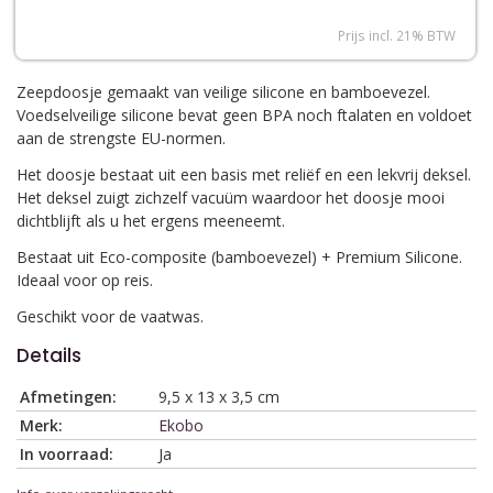
Prijs incl. 21% BTW
Zeepdoosje gemaakt van
veilige silicone en bamboevezel.
Voedselveilige silicone bevat geen BPA noch ftalaten en voldoet
aan de strengste EU-normen.
Het doosje bestaat uit een basis met reliëf en een lekvrij deksel.
Het deksel zuigt zichzelf vacuüm waardoor het doosje mooi
dichtblijft als u het ergens meeneemt.
Bestaat uit Eco-composite (bamboevezel) + Premium Silicone.
Ideaal voor op reis.
Geschikt voor de vaatwas.
Details
Afmetingen:
9,5 x 13 x 3,5 cm
Merk:
Ekobo
In voorraad:
Ja