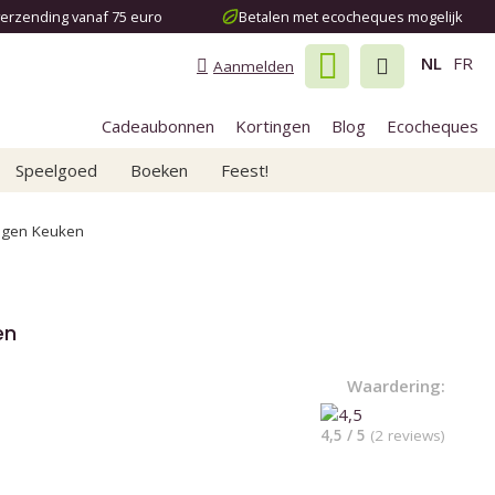
verzending vanaf 75 euro
Betalen met ecocheques mogelijk
NL
FR
Aanmelden
Cadeaubonnen
Kortingen
Blog
Ecocheques
Speelgoed
Boeken
Feest!
ngen Keuken
en
Waardering:
4,5 / 5
(2 reviews)