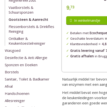
Regenereerzout
9,
73
Vaatborstels &
Schuursponzen
Gootsteen & Aanrecht
In winkelmandje
Flessenborstels & Drinkfles
Reiniging
Betalen met
Ecocheque
Ontkalker &
Geschatte leverdatum:
v
Keukentoestelreiniger
Klanttevredenheid ⭐️
4,8
Wasgoed
Gratis levering vanaf 
Gratis afhalen
in Brug
Desinfectie & Anti Allergie
Sponzen en Doeken
Borstels
Sanitair, Toilet & Badkamer
Natuurlijk middel ter bevo
van enzymen met een aang
Afval
Het middel bevat een hoge
Handschoenen
de keukenleidingen voorko
Allesreiniger
garanderen een goede werk