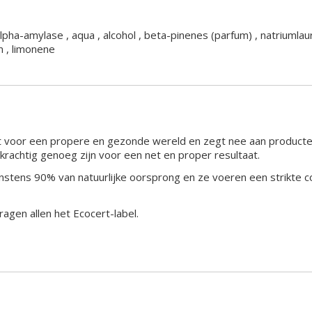
lpha-amylase , aqua , alcohol , beta-pinenes (parfum) , natriumlaur
m , limonene
voor een propere en gezonde wereld en zegt nee aan producten di
 krachtig genoeg zijn voor een net en proper resultaat.
nstens 90% van natuurlijke oorsprong en ze voeren een strikte c
gen allen het Ecocert-label.