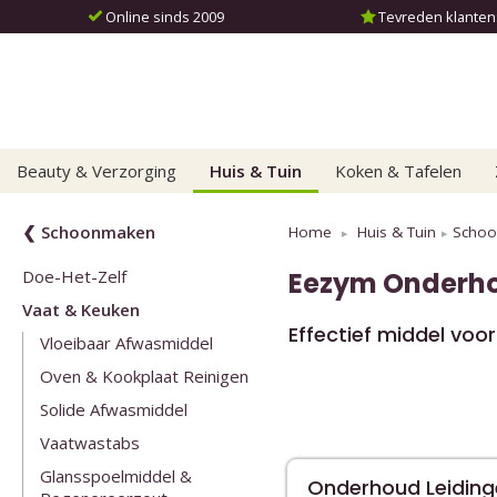
Online sinds 2009
Tevreden klanten: 
Beauty & Verzorging
Huis & Tuin
Koken & Tafelen
❮ Schoonmaken
Home
Huis & Tuin
Scho
Doe-Het-Zelf
Eezym
Onderho
Vaat & Keuken
Effectief middel vo
Vloeibaar Afwasmiddel
Oven & Kookplaat Reinigen
Solide Afwasmiddel
Vaatwastabs
Glansspoelmiddel &
Onderhoud Leiding