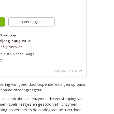
Op verlanglijst
s
mogelijk
rijdag 7 augustus
 / 5
(Trustpilot)
75 euro
binnen België
ge
Prijs incl. 21% BTW
rdering van goed doorloopende leidingen op basis
ename citroengrasgeur.
 concentratie aan enzymen die verstopping van
men (zoals restjes en gestold vet). Enzymen
ing en versnellen de biodegradatie. Hierdoor