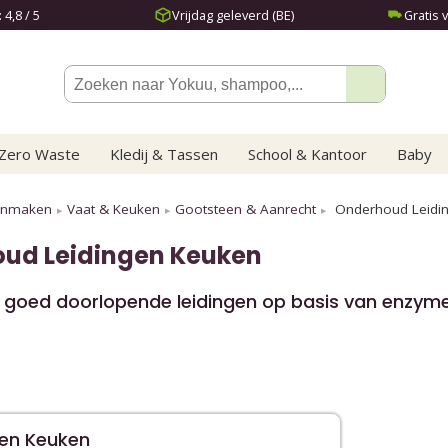
4,8 / 5
Vrijdag geleverd (BE)
Gratis 
Zero Waste
Kledij & Tassen
School & Kantoor
Baby
onmaken
Vaat & Keuken
Gootsteen & Aanrecht
Onderhoud Leidi
ud Leidingen Keuken
or goed doorlopende leidingen op basis van enzym
en Keuken