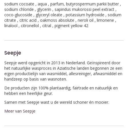
sodium cocoate , aqua , parfum, butyrospermum parkii butter ,
sodium chloride , glycerin , sapindus mukorossi peel extract ,
coco-glucoside , glyceryl oleate , potassium hydroxide , sodium
citrate , citric acid , oakmoss absolute , neroli oil , limonene ,
linalool , citronellol , citral , pigment yellow 42
Seepje
Seepje werd opgericht in 2013 in Nederland. Geïnspireerd door
het natuurlijke wasproces in Aziatische landen begonnen ze een
eigen productielijn van wasmiddel, allesreiniger, afwasmiddel en
handzeep op basis van wasnoten.
De producten zijn 100% plantaardig, fairtrade en natuurlijk en
hebben een heerlijke geur.
Samen met Seepje wast u de wereld schoner én mooier.
Meer van Seepje