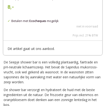
8,-
Betalen met
Ecocheques
mogelijk
niet in voorraad
Prijs incl. 21% BTW
Dit artikel gaat uit ons aanbod.
De Seepje shower bar is een volledig plantaardig, fairtrade en
pH-neutrale lichaamszeep. Het bevat de Sapindus mukorossi-
vrucht, ook wel gekend als wasnoot. In de wasnoten zitten
saponines die bij aanraking met water een natuurlijke vorm van
zeep worden.
De shower bar verzorgt en hydrateert de huid met de beste
ingrediënten uit de natuur. De friszoete geur van eikenmos en
oranjebloesem doet denken aan een zonnige lentedag in het
bos.