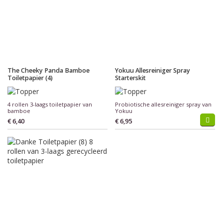
The Cheeky Panda Bamboe
Yokuu Allesreiniger Spray
Toiletpapier (4)
Starterskit
4 rollen 3-laags toiletpapier van
Probiotische allesreiniger spray van
bamboe
Yokuu
€ 6,40
€ 6,95