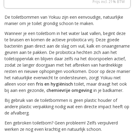
Prijs incl. 21% BTW
De toiletbommen van Yokuu zijn een eenvoudige, natuurlijke
manier om je toilet grondig schoon te maken.
Wanneer je een toiletbom in het water laat vallen, begint deze
te bruisen en komen de actieve probiotica vrij. Deze goede
bacteriën gaan direct aan de slag om vuil, kalk en onaangename
geuren aan te pakken. De probiotica hechten zich aan het
toiletoppervlak en blijven daar zelfs na het doorspoelen actief,
zodat ze langer doorgaan met het afbreken van hardnekkige
resten en nieuwe ophopingen voorkomen. Door op deze manier
het natuurlijke evenwicht te ondersteunen, zorgt Yokuu niet
alleen voor een
fris en hygiënisch
toilet, maar draagt het ook
bij aan een gezonde,
chemievrije omgeving
in je badkamer.
Bij gebruik van de toiletbommen is geen plastic houder of
andere plastic verpakking nodig wat een directe impact heeft op
de afvalberg.
Een gebroken toiletbom? Geen probleem! Zelfs verpulverd
werken ze nog even krachtig en natuurlijk schoon.