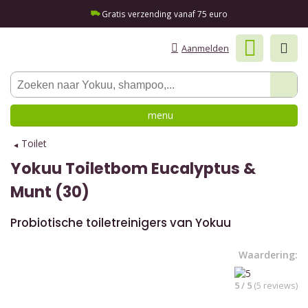
Gratis verzending vanaf 75 euro
Aanmelden
menu
Toilet
Yokuu
Toiletbom Eucalyptus &
Munt (30)
Probiotische toiletreinigers van Yokuu
Waardering:
5 / 5
(5 reviews)