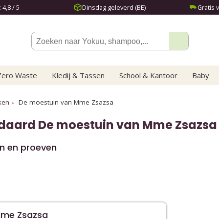
4,8 / 5
Dinsdag geleverd (BE)
Gratis 
Zero Waste
Kledij & Tassen
School & Kantoor
Baby
ken
De moestuin van Mme Zsazsa
ndaard
De moestuin van Mme Zsazsa
en en proeven
Mme Zsazsa