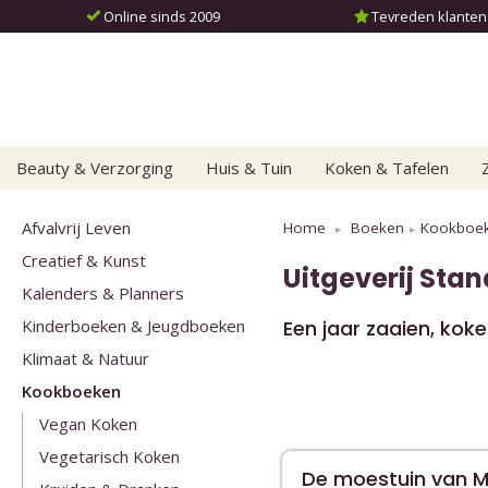
Online sinds 2009
Tevreden klanten: 
Beauty & Verzorging
Huis & Tuin
Koken & Tafelen
Afvalvrij Leven
Home
Boeken
Kookboe
Creatief & Kunst
Uitgeverij Sta
Kalenders & Planners
Kinderboeken & Jeugdboeken
Een jaar zaaien, kok
Klimaat & Natuur
Kookboeken
Vegan Koken
Vegetarisch Koken
De moestuin van 