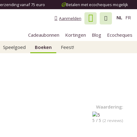
verzending vanaf 75 euro
Betalen met ecocheques mogelijk
NL
FR
Aanmelden
Cadeaubonnen
Kortingen
Blog
Ecocheques
Speelgoed
Boeken
Feest!
Waardering:
5 / 5
(2 reviews)