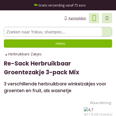
Gratis verzending vanaf 75 euro
Aanmelden
menu
Herbruikbare Zakjes
Re-Sack
Herbruikbaar
Groentezakje 3-pack Mix
3 verschillende herbruikbare winkelzakjes voor
groenten en fruit, als wasnetje
Waardering:
4,7 / 5
(40 reviews)