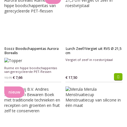
Ecozz Boodschappentas Aurora
Lurch Zeef/Vergiet uit RVS Ø 21,5
Borealis
cm
Vergiet of zeef in roestvrijstaal
Ruime en hippe boodschappentas
van gerecycleerde PET-flessen
€ 7,66
€ 17,50
10,95
nieuw